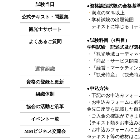
試験当日
●資格認定試験の合格基
・
満点の60％以上
公式テキスト・問題集
・学科試験の出題範囲
テキストに準じる（テキ
観光士サポート
●試験科目（4科目）
よくあるご質問
学科試験 記述式及び選
・「観光地域コーディネ
・「商品・サービス開発
・「経営・マーケティン
運営組織
・「観光特産」（観光特
資格の登録と更新
●申込方法
組織体制
・下記のお申込みフォー
・お申込みフォームに必
協会の活動と沿革
金先口座等を記載した自
・ご入金の確認ができま
イベント一覧
【テキスト類をお申込み
・お申込みフォームにご
MMビジネス交流会
※テキスト等の教材はご