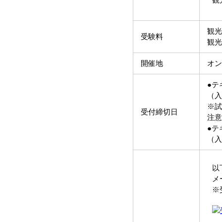
観
観光
受験料
観光
開催地
オン
●テ
（入
※試
受付締切日
注意
●テ
（入
以
メ
※