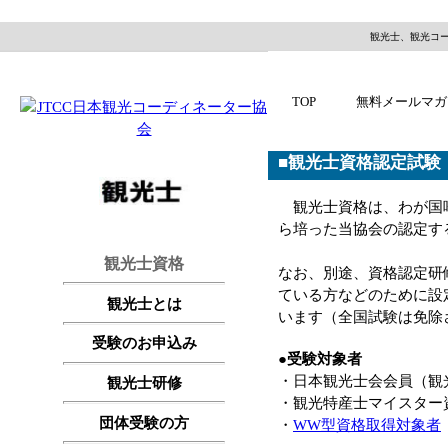
観光士、観光コ
TOP
無料メールマガ
■観光士資格認定試験
観光士資格は、わが国唯
ら培った当協会の認定す
観光士資格
なお、別途、資格認定研
ている方などのために設
観光士とは
います（全国試験は免除
受験のお申込み
●受験対象者
・日本観光士会会員（観
観光士研修
・観光特産士マイスター
団体受験の方
・
WW型資格取得対象者