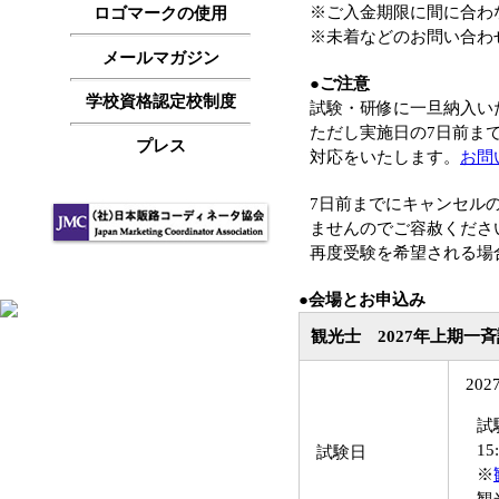
※ご入金期限に間に合わ
ロゴマークの使用
※未着などのお問い合わ
メールマガジン
●ご注意
学校資格認定校制度
試験・研修に一旦納入い
ただし実施日の7日前ま
プレス
対応をいたします。
お問
7日前までにキャンセル
ませんのでご容赦くださ
再度受験を希望される場
●
会場とお申込み
観光士 2027年上期一
20
試
15
試験日
※