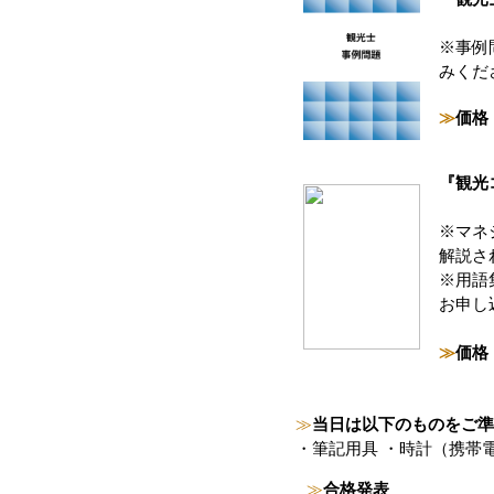
※事例
みくだ
≫
価
『観光
※マネ
解説さ
※用語
お申し
≫
価
≫
当日は以下のものをご
・筆記用具 ・時計（携帯
≫
合格発表