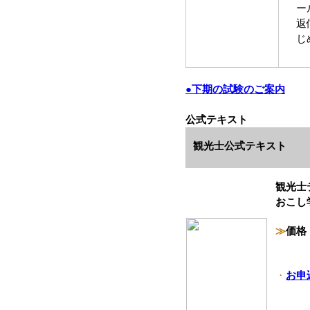
ー
返
じ
●
下期の試験のご案内
公式テキスト
観光士公式テキスト
観光士
おこし
≫
価
・
お申